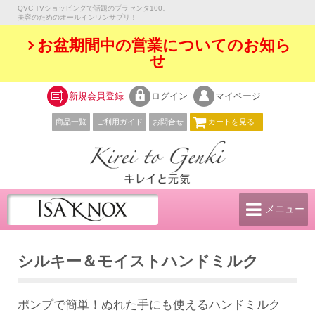
QVC TVショッピングで話題のプラセンタ100。
美容のためのオールインワンサプリ！
お盆期間中の営業についてのお知ら
せ
新規会員登録
ログイン
マイページ
商品一覧
ご利用ガイド
お問合せ
カート
を見る
メニュー
シルキー＆モイストハンドミルク
ポンプで簡単！ぬれた手にも使えるハンドミルク