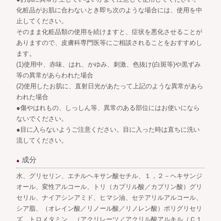
化粧品がお肌に合わないとき即ち次のような場合には、使用を中
止してください。
そのまま化粧品類の使用を続けますと、症状を悪化させることが
ありますので、皮膚科専門医等にご相談されることをおすすめし
ます。
(1)使用中、赤味、はれ、かゆみ、刺激、色抜け(白斑等)や黒ずみ
等の異常があらわれた場合
(2)使用したお肌に、直射日光があたって上記のような異常があら
われた場合
●傷やはれもの、しっしん等、異常のある部位にはお使いになら
ないでください。
●目に入らないようご注意ください。目に入った時は直ちに洗い
流してください。
成分
●
水、グリセリン、エチルヘキサン酸セチル、１，２－ヘキサンジ
オール、変性アルコール、トリ（カプリル酸／カプリン酸）グリ
セリル、ナイアシンアミド、ヒマシ油、セテアリルアルコール、
シア脂、（オレイン酸／リノール酸／リノレン酸）ポリグリセリ
ズ、トロメタミン、（アクリレーツ／アクリル酸アルキル（Ｃ１