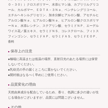
０－３０））クロスポリマー、水添ヒマシ油、カプリリルグリコ
ール、カルボマー、ＥＤＴＡ－３Ｎａ、ペンチレングリコール、
エチルヘキシルグリセリン、加水分解ヒアルロン酸、アセチルヒ
アルロン酸Ｎａ、ヒアルロン酸Ｎａ、ヒアルロン酸クロスポリマ
ーＮａ、水添レシチン、ステアリン酸、セラミドＮＰ、エーデル
ワイス花／葉エキス、セラミドＮＳ、コレステロール、フィトス
フィンゴシン、セラミドＡＰ、セラミドＡＳ、セラミドＥＯＰ、
香料
保存上の注意
●
●極端に高温または低温の場所、直射日光のあたる場所には保管
しないでください。
●乳幼児の手の届くところに置かないでください。
●開封後はなるべく早めにご使用ください。
品質変化の理由
●
天然由来成分を配合しているため、香り、色調に多少の違いが生
じる場合がございますが、品質には問題ございません。
その他
●